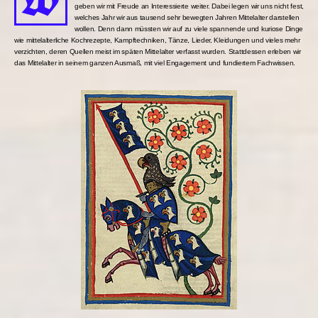
geben wir mit Freude an Interessierte weiter. Dabei legen wir uns nicht fest,
welches Jahr wir aus tausend sehr bewegten Jahren Mittelalter darstellen
wollen. Denn dann müssten wir auf zu viele spannende und kuriose Dinge
wie mittelalterliche Kochrezepte, Kampftechniken, Tänze, Lieder, Kleidungen und vieles mehr
verzichten, deren Quellen meist im späten Mittelalter verfasst wurden. Stattdessen erleben wir
das Mittelalter in seinem ganzen Ausmaß, mit viel Engagement und fundiertem Fachwissen.