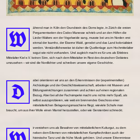
ährend man in Köln den Grundstein des Doms legte, in Zürich die ersten
W
Pergamentseiten des Codex Manesse schrieb und an den Höfen die
Lieder Walters von der Vogelweide sang, musste bei uns im Norden erst
einmal der Isarnho, der Eiserne Wald, gerodet und das Land kolonialisiert
werden. Verständlicherweise ist daher die Quellenlage zum Hochmittelalter
sogut wie nicht vorhanden. Und zugleich macht es für uns als Erlebtes
Mittelalter Kiel e.V. keinen Sinn, sich nach dem Mittelalter im Rest des deutschen Gebietes
umzusehen – wir sind die Nordlichter und schreiben unsere eigene Geschichte.
abei orientieren wir uns an den Erkenntnissen der (experimentellen)
D
Archäologie und der Geschichtswissenschaft, arbeiten mit Museen und
Bildungseinrichtungen zusammen und achten auf einen regionalen
Bezug. Aber bei all der Fachsimpelei macht uns nichts mehr Spaß, als
selbst auszuprobieren, wie weit ein brennendes Geschoss einer
mittelalterlichen Belagerungsmaschiene fliegt, wieviele Schafe man
braucht, um aus ihrer Wolle einen Mantel herzustellen, oder wie Gerstenbrei schmeckt.
ir verstehen uns als Bewahrer von mittelalterlichem Kulturgut, zu dem
W
neben dem Erlernen von mittelalterlichen Kampftechniken auch der
histroische Tanz und die frühe Musik gehören. Und unsere Erkenntnisse