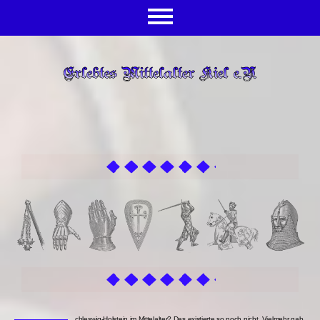
chleswig-Holstein im Mittelalter? Das existierte so noch nicht. Vielmehr gab